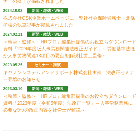
ナーの様子が掲載されました
2024.10.02
新聞・雑誌・WEB
株式会社OSK企業ホームページに、弊社社会保険労務士・北條
孝枝の執筆記事が掲載されました
2024.02.21
新聞・雑誌・WEB
＜執筆・監修＞「HRプロ」編集部提供のお役立ちダウンロード
資料「2024年度版人事労務関連法改正ガイド」～労働基準法ほ
か人事労務関連13項目の要点を解説社労士監修～
2023.05.25
セミナー・講演
キヤノンシステムアンドサポート株式会社主催 法改正セミナ
ー登壇のお知らせ
2023.03.10
新聞・雑誌・WEB
＜執筆・監修＞「HRプロ」編集部提供のお役立ちダウンロード
資料「2023年度（令和5年度）法改正一覧」～人事労務業務に
必要な9つの改正内容を社労士が解説～