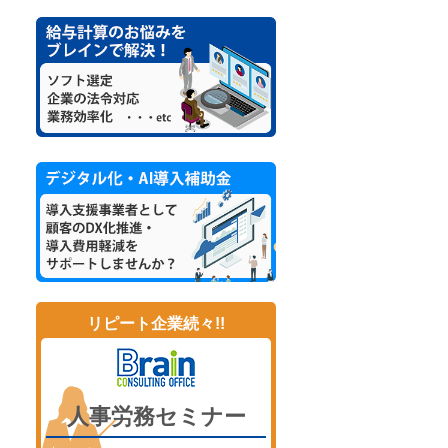
リピート企業続々!!
人事労務セミナー