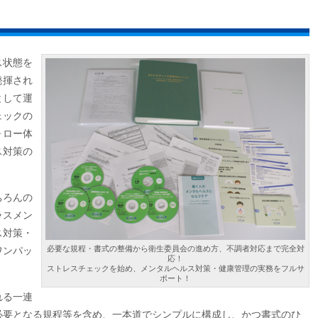
ス状態を
発揮され
として運
ェックの
ォロー体
ス対策の
ちろんの
ラスメン
ス対策・
必要な規程・書式の整備から衛生委員会の進め方、不調者対応まで完全対
ワンパッ
応！
ストレスチェックを始め、メンタルヘルス対策・健康管理の実務をフルサ
ポート！
れる一連
必要となる規程等を含め、一本道でシンプルに構成し、かつ書式のひ