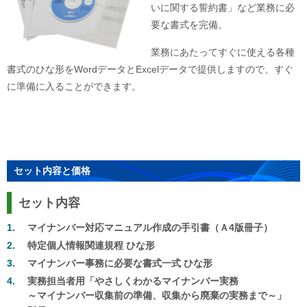
いに関する誓約書」など業務に必
要な書式を完備。
業務にあたってすぐに使える各種
書式のひな形をWordデータとExcelデータで提供しますので、すぐ
に準備に入ることができます。
セット内容と価格
セット内容
マイナンバー
対応マニュアル作成の手引書（Ａ
4
版冊子
）
特定
個人情報関連規程
ひな形
マイナンバー
事務に必要な書式一式
ひな形
実務
担当者用「やさしくわかるマイナンバー
実務
～
マイナンバー収集前の準備、収集から廃棄の実務まで～」