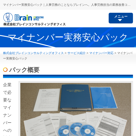
マイナンバー実務安心パック｜人事労務のことならブレインへ。人事労務担当の業務改善コンサルから労務リスク予防、セミナー講師派遣等あらゆるご要望にお応えします。
メニュー
マイナンバー実務安心パック
株式会社ブレインコンサルティングオフィス
>
サービス紹介
>
マイナンバー対応
>
マイナンバ
ー実務安心パック
パック概要
企業
で必
要な
マイ
ナン
バー
への