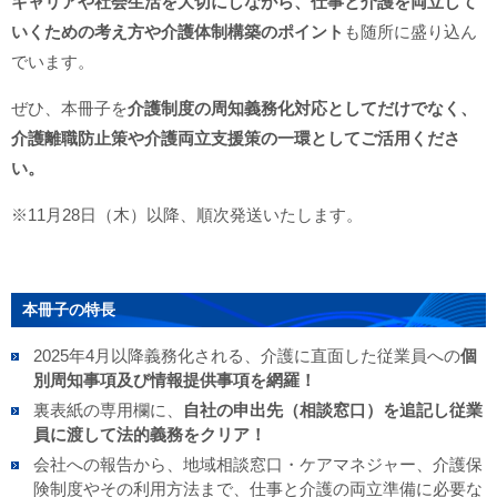
キャリアや社会生活を大切にしながら、仕事と介護を両立して
いくための考え方や介護体制構築のポイント
も随所に盛り込ん
でいます。
ぜひ、本冊子を
介護制度の周知義務化対応としてだけでなく、
介護離職防止策や介護両立支援策の一環としてご活用くださ
い。
※11月28日（木）以降、順次発送いたします。
本冊子の特長
2025年4月以降義務化される、介護に直面した従業員への
個
別周知事項及び情報提供事項を網羅！
裏表紙の専用欄に、
自社の申出先（相談窓口）を追記し従業
員に渡して法的義務をクリア！
会社への報告から、地域相談窓口・ケアマネジャー、介護保
険制度やその利用方法まで、仕事と介護の両立準備に必要な