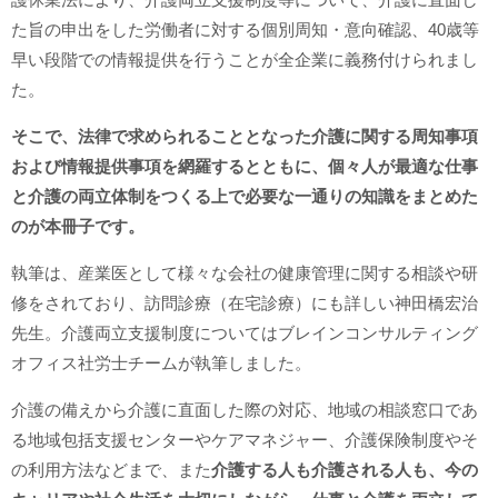
た旨の申出をした労働者に対する個別周知・意向確認、40歳等
早い段階での情報提供を行うことが全企業に義務付けられまし
た。
そこで、法律で求められることとなった介護に関する周知事項
および情報提供事項
を網羅するとともに、個々人が最適な仕事
と介護の両立体制をつくる上で必要な一通りの知識をまとめた
のが本冊子です。
執筆は、産業医として様々な会社の健康管理に関する相談や研
修をされており、訪問診療（在宅診療）にも詳しい神田橋宏治
先生。介護両立支援制度についてはブレインコンサルティング
オフィス社労士チームが執筆しました。
介護の備えから介護に直面した際の対応、地域の相談窓口であ
る地域包括支援センターやケアマネジャー、介護保険制度やそ
の利用方法などまで、また
介護する人も介護される人も、今の