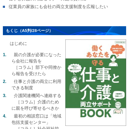
従業員の家族にも会社の両立支援制度を広報したい
もくじ（A5判/28ページ）
はじめに
親の介護が必要になった
ら会社に報告を
［コラム］部下や同僚か
ら報告を受けたら
仕事と介護の両立に利用
できる制度
介護関連機関へ連絡する
［コラム］介護のため
に親を呼び寄せるべきか
最初の相談窓口は「地域
包括支援センター」
［コラム］社会福祉協