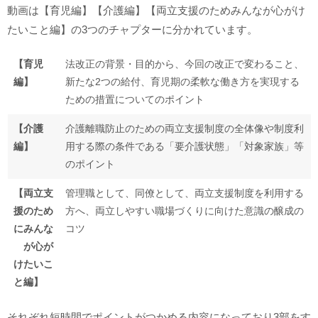
動画は【育児編】【介護編】【両立支援のためみんなが心がけ
たいこと編】の3つのチャプターに分かれています。
【育児
法改正の背景・目的から、今回の改正で変わること、
編】
新たな2つの給付、育児期の柔軟な働き方を実現する
ための措置についてのポイント
【介護
介護離職防止のための両立支援制度の全体像や制度利
編】
用する際の条件である「要介護状態」「対象家族」等
のポイント
【両立支
管理職として、同僚として、両立支援制度を利用する
援のため
方へ、両立しやすい職場づくりに向けた意識の醸成の
にみんな
コツ
が心が
けたいこ
と編】
それぞれ短時間でポイントがつかめる内容になっており3部をす