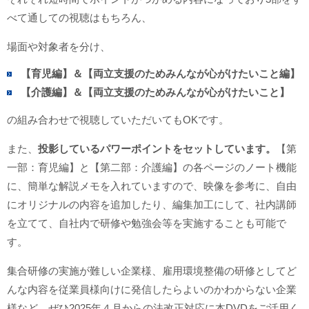
べて通しての視聴はもちろん、
場面や対象者を分け、
【育児編】＆【両立支援のためみんなが心がけたいこと編】
【介護編】＆【両立支援のためみんなが心がけたいこと】
の組み合わせで視聴していただいてもOKです。
また、
投影しているパワーポイントをセットしています。
【第
一部：育児編】と【第二部：介護編】の各ページのノート機能
に、簡単な解説メモを入れていますので、映像を参考に、自由
にオリジナルの内容を追加したり、編集加工にして、社内講師
を立てて、自社内で研修や勉強会等を実施することも可能で
す。
集合研修の実施が難しい企業様、雇用環境整備の研修としてど
んな内容を従業員様向けに発信したらよいのかわからない企業
様など、ぜひ2025年４月からの法改正対応に本DVDをご活用く