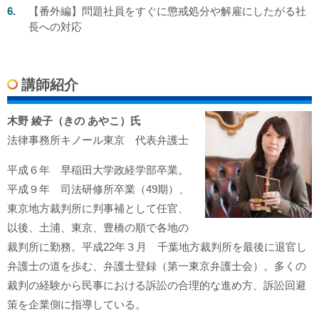
【番外編】問題社員をすぐに懲戒処分や解雇にしたがる社
長への対応
講師紹介
木野 綾子（きの あやこ）氏
法律事務所キノール東京 代表弁護士
平成６年 早稲田大学政経学部卒業。
平成９年 司法研修所卒業（49期）、
東京地方裁判所に判事補として任官、
以後、土浦、東京、豊橋の順で各地の
裁判所に勤務。平成22年３月 千葉地方裁判所を最後に退官し
弁護士の道を歩む、弁護士登録（第一東京弁護士会）。多くの
裁判の経験から民事における訴訟の合理的な進め方、訴訟回避
策を企業側に指導している。