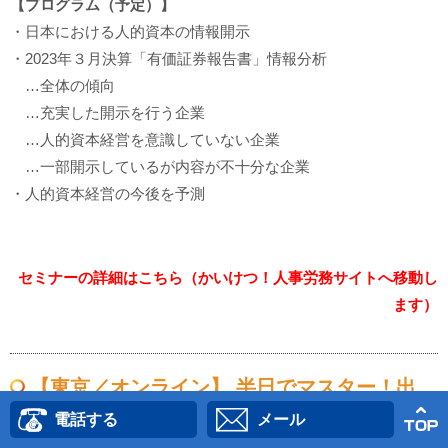
【プログラム（予定）】
・日本における人的資本の情報開示
・2023年３月決算「有価証券報告書」情報分析
…全体の傾向
…充実した開示を行う企業
…人的資本経営を意識していない企業
…一部開示しているが内容が不十分な企業
・人的資本経営の今後を予測
セミナーの詳細はこちら（かいけつ！人事労務サイトへ移動し
ます）
【東京／オンライン】 半日でマスター！出
産・育児・介護休業の法的知識と手続き実務
電話する
メール
セミナー