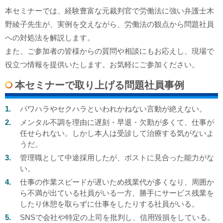
本セミナーでは、経験豊富な元裁判官で労働法に強い弁護士木
野綾子先生が、実例を交えながら、労働法の観点から問題社員
への対処法を解説します。
また、ご参加者の皆様からの質問や相談にもお応えし、現場で
役立つ情報を提供いたします。お気軽にご参加ください。
本セミナーで取り上げる問題社員事例
パワハラやセクハラといわれかねない言動が絶えない。
メンタル不調を理由に遅刻・早退・欠勤が多くて、仕事が
任せられない。しかし本人は受診して治療する気がないよ
うだ。
管理職として中途採用したが、ポストに見合った能力がな
い。
仕事の作業スピードが遅いため残業代が多くなり、周囲か
ら不満が出ている社員がいる一方、勝手にサービス残業を
したり休憩を取らずに仕事をしたりする社員がいる。
SNSで会社や特定の上司を批判し、信用毀損をしている。