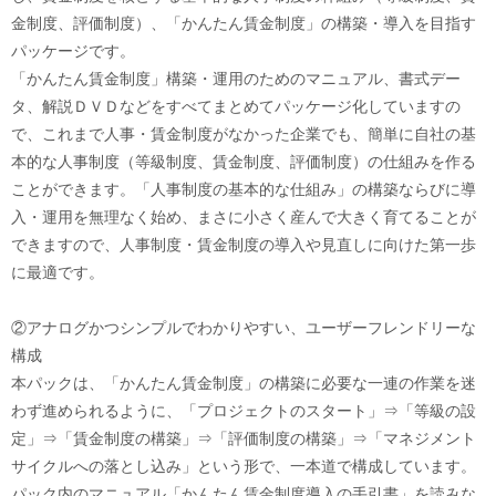
金制度、評価制度）、「かんたん賃金制度」の構築・導入を目指す
パッケージです。
「かんたん賃金制度」構築・運用のためのマニュアル、書式デー
タ、解説ＤＶＤなどをすべてまとめてパッケージ化していますの
で、これまで人事・賃金制度がなかった企業でも、簡単に自社の基
本的な人事制度（等級制度、賃金制度、評価制度）の仕組みを作る
ことができます。「人事制度の基本的な仕組み」の構築ならびに導
入・運用を無理なく始め、まさに小さく産んで大きく育てることが
できますので、人事制度・賃金制度の導入や見直しに向けた第一歩
に最適です。
②アナログかつシンプルでわかりやすい、ユーザーフレンドリーな
構成
本パックは、「かんたん賃金制度」の構築に必要な一連の作業を迷
わず進められるように、「プロジェクトのスタート」⇒「等級の設
定」⇒「賃金制度の構築」⇒「評価制度の構築」⇒「マネジメント
サイクルへの落とし込み」という形で、一本道で構成しています。
パック内のマニュアル「かんたん賃金制度導入の手引書」を読みな