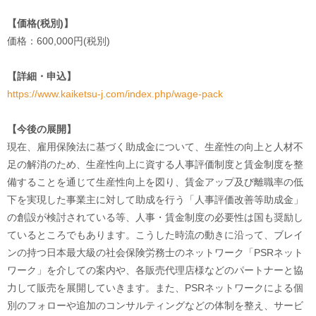
【価格(税別)】
価格：600,000円(税別)
【詳細・申込】
https://www.kaiketsu-j.com/index.php/wage-pack
【今後の展開】
現在、雇用保険法に基づく助成金について、生産性の向上と人材不
足の解消のため、生産性向上に資する人事評価制度と賃金制度を整
備することを通じて生産性向上を図り、賃金アップ及び離職率の低
下を実現した事業主に対して助成を行う「人事評価改善等助成金」
の創設が検討されている等、人事・賃金制度の必要性は国も奨励し
ているところでもあります。こうした時流の動きに沿って、ブレイ
ンの持つ日本最大級の社会保険労務士のネットワーク「PSRネット
ワーク」を介しての案内や、各販売代理店様などのパートナーと協
力して販売を展開していきます。また、PSRネットワークによる個
別のフォローや追加のコンサルティングなどの体制を整え、サービ