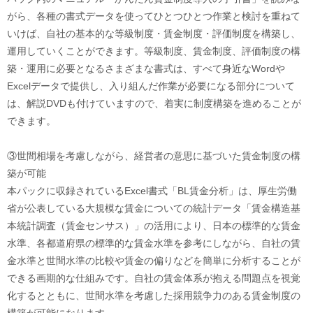
がら、各種の書式データを使ってひとつひとつ作業と検討を重ねて
いけば、自社の基本的な等級制度・賃金制度・評価制度を構築し、
運用していくことができます。等級制度、賃金制度、評価制度の構
築・運用に必要となるさまざまな書式は、すべて身近なWordや
Excelデータで提供し、入り組んだ作業が必要になる部分について
は、解説DVDも付けていますので、着実に制度構築を進めることが
できます。
③世間相場を考慮しながら、経営者の意思に基づいた賃金制度の構
築が可能
本パックに収録されているExcel書式「BL賃金分析」は、厚生労働
省が公表している大規模な賃金についての統計データ「賃金構造基
本統計調査（賃金センサス）」の活用により、日本の標準的な賃金
水準、各都道府県の標準的な賃金水準を参考にしながら、自社の賃
金水準と世間水準の比較や賃金の偏りなどを簡単に分析することが
できる画期的な仕組みです。自社の賃金体系が抱える問題点を視覚
化するとともに、世間水準を考慮した採用競争力のある賃金制度の
構築が可能になります。