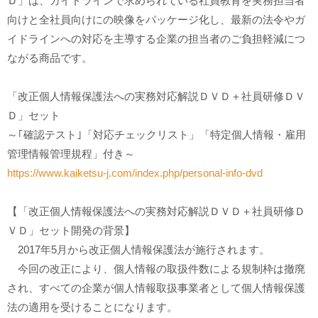
Ｄ」は、ガイドラインで求められている社員教育を実務担当者
向けと全社員向けにの映像をパッケージ化し、最新の法令やガ
イドラインへの対応を主導する企業の担当者のご負担軽減につ
ながる商品です。
「改正個人情報保護法への実務対応解説ＤＶＤ＋社員研修ＤＶ
Ｄ」セット
～｢確認テスト｣「対応チェックリスト」「特定個人情報・雇用
管理情報管理規程」付き～
https://www.kaiketsu-j.com/index.php/personal-info-dvd
【「改正個人情報保護法への実務対応解説ＤＶＤ＋社員研修Ｄ
ＶＤ」セット開発の背景】
2017年5月から改正個人情報保護法が施行されます。
今回の改正により、個人情報の取扱件数による規制枠は撤廃
され、すべての企業が個人情報取扱事業者として個人情報保護
法の適用を受けることになります。