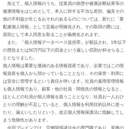
加えて、個人情報のうち、従業員の病歴や健康診断結果等の
健康情報をはじめとして、本人に対する不当な差別、偏見その
他の不利益が生じるおそれのあるものについては、新たに「要
配慮個人情報」として定義が明確化され、その取得の際には、
原則として本人同意を取ることが義務化されます。
また、「個人情報データベース提供罪」が新設され、1年以下
の懲役または50万円以下の罰金という厳しい罰則が科せらるこ
ととなりました。
個人情報は重要な価値のある情報資産であり、企業ではこの情
報資産を個人から預かっていることとなり、その保管・利用に
は安全に管理するという責任が伴います。社員の雇用管理情報
も個人情報であり、顧客・他の社員・関係先の情報となると、
ほとんどの社員が個人情報を扱うこととなり、社員お一人おひ
とりの理解が不足していると、個人情報を利用目的以外に使っ
たり、漏えいしたりという、改正個人情報保護法に抵触してし
まう危険性があります。
今回ブレインでは、労働関係諸法令の専門職であり、実務の