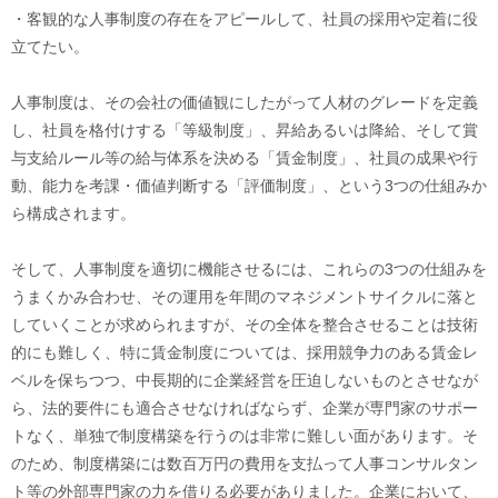
・客観的な人事制度の存在をアピールして、社員の採用や定着に役
立てたい。
人事制度は、その会社の価値観にしたがって人材のグレードを定義
し、社員を格付けする「等級制度」、昇給あるいは降給、そして賞
与支給ルール等の給与体系を決める「賃金制度」、社員の成果や行
動、能力を考課・価値判断する「評価制度」、という3つの仕組みか
ら構成されます。
そして、人事制度を適切に機能させるには、これらの3つの仕組みを
うまくかみ合わせ、その運用を年間のマネジメントサイクルに落と
していくことが求められますが、その全体を整合させることは技術
的にも難しく、特に賃金制度については、採用競争力のある賃金レ
ベルを保ちつつ、中長期的に企業経営を圧迫しないものとさせなが
ら、法的要件にも適合させなければならず、企業が専門家のサポー
トなく、単独で制度構築を行うのは非常に難しい面があります。そ
のため、制度構築には数百万円の費用を支払って人事コンサルタン
ト等の外部専門家の力を借りる必要がありました。企業において、