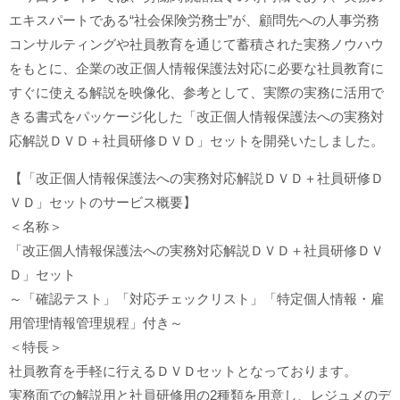
エキスパートである“社会保険労務士”が、顧問先への人事労務
コンサルティングや社員教育を通じて蓄積された実務ノウハウ
をもとに、企業の改正個人情報保護法対応に必要な社員教育に
すぐに使える解説を映像化、参考として、実際の実務に活用で
きる書式をパッケージ化した「改正個人情報保護法への実務対
応解説ＤＶＤ＋社員研修ＤＶＤ」セットを開発いたしました。
【「改正個人情報保護法への実務対応解説ＤＶＤ＋社員研修Ｄ
ＶＤ」セットのサービス概要】
＜名称＞
「改正個人情報保護法への実務対応解説ＤＶＤ＋社員研修ＤＶ
Ｄ」セット
～「確認テスト」「対応チェックリスト」「特定個人情報・雇
用管理情報管理規程」付き～
＜特長＞
社員教育を手軽に行えるＤＶＤセットとなっております。
実務面での解説用と社員研修用の2種類を用意し、レジュメのデ