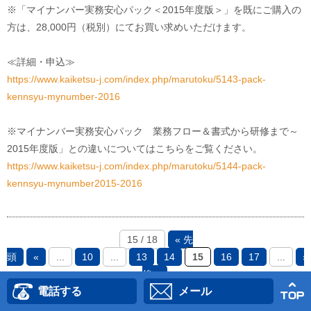
※「マイナンバー実務安心パック＜2015年度版＞」を既にご購入の
方は、28,000円（税別）にてお買い求めいただけます。
≪詳細・申込≫
https://www.kaiketsu-j.com/index.php/marutoku/5143-pack-
kennsyu-mynumber-2016
※マイナンバー実務安心パック 業務フロー＆書式から研修まで～
2015年度版」との違いについてはこちらをご覧ください。
https://www.kaiketsu-j.com/index.php/marutoku/5144-pack-
kennsyu-mynumber2015-2016
15 / 18
« 先
頭
«
...
10
...
13
14
15
16
17
...
»
後 »
電話する
メール