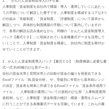
1．「かんたん賃金制度導入の手引書」
人事制度・賃金制度を自社内で構築・導入・運用していくにあたっ
ての手順について解説した冊子です。人事制度を構成するコアな3つ
の仕組み「等級制度」「賃金制度」「評価制度」について基本から
解説しつつ、具体的な制度構築の手順について案内していますの
で、各章の解説を読み進めながら、同梱の「かんたん賃金制度導入
パック【書式ＣＤ】」に収録されている各種書式データを活用して
いくことで、人事制度・賃金制度を構築し、自社内に制度を根付か
せていくことができます。
2．かんたん賃金制度導入パック【書式ＣＤ】（制度構築に必要な書
式一式 約40種のひな形データ）
自社の賃金水準と世間水準との比較や賃金の偏りを視覚化できる
Excelファイル「BL賃金分析」 や、等級別に年収から基本給レンジ
の決定、賃金表を簡単に作成できるExcelファイル「賃金表作成用フ
ァイル」 、人事制度の運用についての規程のひな形「人事制度運用
規程例」など、人事制度・賃金制度の検討・構築・運用をスムーズ
に行うことができる各種書式データを完備しています。これらの書