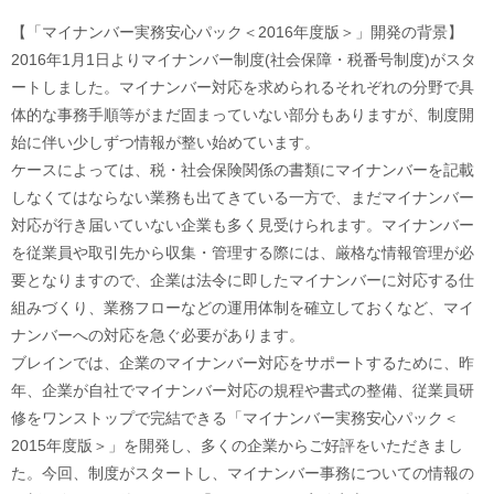
【「マイナンバー実務安心パック＜2016年度版＞」開発の背景】
2016年1月1日よりマイナンバー制度(社会保障・税番号制度)がスタ
ートしました。マイナンバー対応を求められるそれぞれの分野で具
体的な事務手順等がまだ固まっていない部分もありますが、制度開
始に伴い少しずつ情報が整い始めています。
ケースによっては、税・社会保険関係の書類にマイナンバーを記載
しなくてはならない業務も出てきている一方で、まだマイナンバー
対応が行き届いていない企業も多く見受けられます。マイナンバー
を従業員や取引先から収集・管理する際には、厳格な情報管理が必
要となりますので、企業は法令に即したマイナンバーに対応する仕
組みづくり、業務フローなどの運用体制を確立しておくなど、マイ
ナンバーへの対応を急ぐ必要があります。
ブレインでは、企業のマイナンバー対応をサポートするために、昨
年、企業が自社でマイナンバー対応の規程や書式の整備、従業員研
修をワンストップで完結できる「マイナンバー実務安心パック＜
2015年度版＞」を開発し、多くの企業からご好評をいただきまし
た。今回、制度がスタートし、マイナンバー事務についての情報の