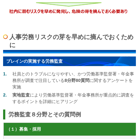
人事労務リスクの芽を早めに摘んでおくため
に
ブレインの実施する労務監査
社員とのトラブルになりやすい、かつ労働基準監督署・年金事
務所が調査で注目している
8
分野
80
質問
に関するアンケートを
実施
実地監査
により労働基準監督署・年金事務所が重点的に調査を
するポイントを詳細にヒアリング
労務監査８分野とその質問例
（１）募集・採用