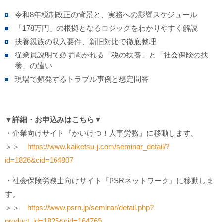
令和8年税制改正の背景と、実務への影響スケジュール
「178万円」の根拠となるロジックをわかりやすく解説
扶養親族の収入要件、新旧対比で徹底整理
従業員説明で必ず聞かれる「税の扶養」と「社会保険の扶
養」の違い
現場で頻発するトラブル事例と想定問答
▼詳細・お申込みはこちら▼
・企業向けサイト『かいけつ！人事労務』に移動します。
＞＞
https://www.kaiketsu-j.com/seminar_detail/?
id=1826&cid=164807
・社会保険労務士向けサイト『PSRネットワーク』に移動しま
す。
＞＞
https://www.psrn.jp/seminar/detail.php?
product_id=1825&cid=164769