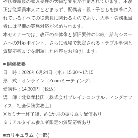
や扶養親族の収入要件の大幅な変更が予定されています。本改
正は従業員本人にとどまらず、配偶者・親・子どもを扶養に入
れているすべての従業員に関わるものであり、人事・労務担当
者には早期の実務対応が求められます。
本セミナーでは、改正の全体像と新旧要件の比較、給与システ
ムへの対応ポイント、さらに現場で想定されるトラブル事例と
質疑応答までを網羅した内容をお届けします。
■ 開催概要
日 時：2026年6月24日（水）15:30〜17:15
形 式：オンライン（Zoomミーティング）
受講料：14,300円（税込）
講 師：北條孝枝氏（株式会社ブレインコンサルティングオフ
ィス 社会保険労務士）
※セミナー終了後、約1か月の振り返り配信あり
※リアルタイム参加者限定の質疑応答あり
■カリキュラム（一部）