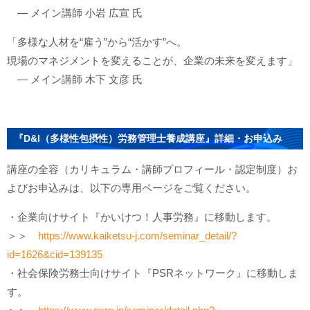
― メイン講師 小岩 広宣 氏
「多様な人材を“雇う”から“活かす”へ。
現場のマネジメントを変えることが、企業の未来を変えます」
― メイン講師 木下 文彦 氏
『D&I（多様性包摂性）労務管理士養成講座』詳細・お申込み
講座の全容（カリキュラム・講師プロフィール・認定制度）お
よびお申込みは、以下の専用ページをご覧ください。
・企業向けサイト『かいけつ！人事労務』に移動します。
＞＞
https://www.kaiketsu-j.com/seminar_detail/?
id=1626&cid=139135
・社会保険労務士向けサイト『PSRネットワーク』に移動しま
す。