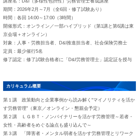
講座名：D&I（多様性包摂性）労務管理士養成講座
期間：2026年2月～7月（全6回・修了試験あり）
時間：各回 14:00～17:00（3時間）
開催形式：オンライン／一部ハイブリッド（第1講と第6講は東
京会場＋オンライン）
対象：人事・労務担当者、D&I推進担当者、社会保険労務士
定員：最少催行5名
修了認定：修了試験合格者に「D&I労務管理士」認定証を授与
カリキュラム概要
第１講 政策動向と企業事例から読み解く“マイノリティを活か
す労務管理”（東京／オンライン・懇親会予定）
第２講 ＬＧＢＴ・ノンバイナリーを活かす労務管理～若者・
女性・高齢者をめぐる論点も盛り込んで～
第３講 「障害者・メンタル弱者を活かす労務管理とリワーク