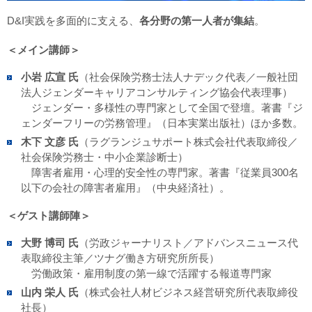
D&I実践を多面的に支える、
各分野の第一人者が集結
。
＜メイン講師＞
小岩 広宣 氏
（社会保険労務士法人ナデック代表／一般社団
法人ジェンダーキャリアコンサルティング協会代表理事）
ジェンダー・多様性の専門家として全国で登壇。著書『ジ
ェンダーフリーの労務管理』（日本実業出版社）ほか多数。
木下 文彦 氏
（ラグランジュサポート株式会社代表取締役／
社会保険労務士・中小企業診断士）
障害者雇用・心理的安全性の専門家。著書『従業員300名
以下の会社の障害者雇用』（中央経済社）。
＜ゲスト講師陣＞
大野 博司 氏
（労政ジャーナリスト／アドバンスニュース代
表取締役主筆／ツナグ働き方研究所所長）
労働政策・雇用制度の第一線で活躍する報道専門家
山内 栄人 氏
（株式会社人材ビジネス経営研究所代表取締役
社長）