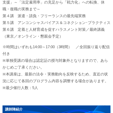
支援」～「法定雇用率」の充足から「戦力化」への転換、休
職・復職の実務まで～
第４講 派遣・請負・フリーランスの最先端実務
第５講 アンコンシャスバイアス＆コネクション･プラクティス
第６講 定着と人材育成を促すハラスメント対策／最終講義
（東京／オンライン・懇親会予定）
※時間はいずれも14:00～17:00（3時間） ／全回振り返り配信
付き
※単独受講の場合は認定証の授与対象外となりますので、あら
かじめご了承ください。
※本講座は、最新の法令・実務動向を反映するため、直近の状
況に応じて各回のプログラム内容を調整する場合があります。
※最少催行人数：5人
講師陣紹介