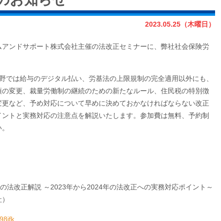
2023.05.25（木曜日）
テムアンドサポート株式会社主催の法改正セミナーに、弊社社会保険労
務分野では給与のデジタル払い、労基法の上限規制の完全適用以外にも、
項の変更、裁量労働制の継続のための新たなルール、住民税の特別徴
変更など、予め対応について早めに決めておかなければならない改正
イントと実務対応の注意点を解説いたします。参加費は無料、予約制
い。
の法改正解説 ～2023年から2024年の法改正への実務対応ポイント～
社）
98jfk