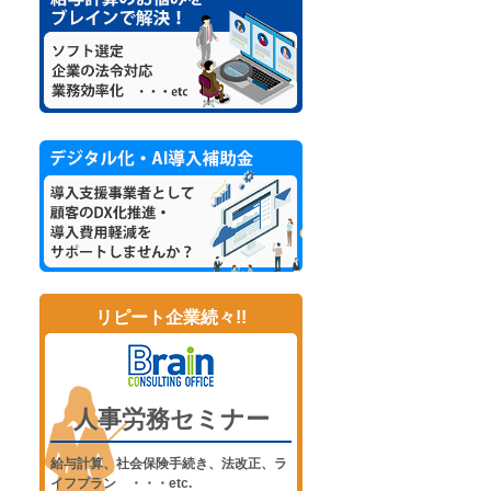
リピート企業続々!!
人事労務セミナー
給与計算、社会保険手続き、法改正、ラ
イフプラン ・・・etc.