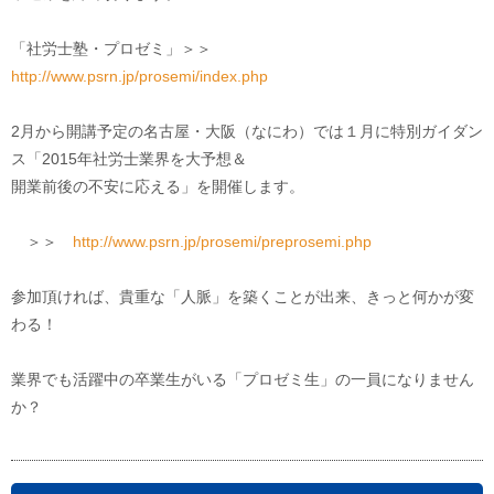
「社労士塾・プロゼミ」＞＞
http://www.psrn.jp/prosemi/index.php
2月から開講予定の名古屋・大阪（なにわ）では１月に特別ガイダン
ス「2015年社労士業界を大予想＆
開業前後の不安に応える」を開催します。
＞＞
http://www.psrn.jp/prosemi/preprosemi.php
参加頂ければ、貴重な「人脈」を築くことが出来、きっと何かが変
わる！
業界でも活躍中の卒業生がいる「プロゼミ生」の一員になりません
か？