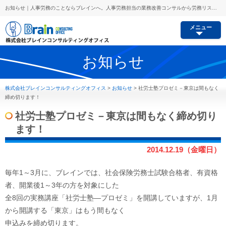
お知らせ｜人事労務のことならブレインへ。人事労務担当の業務改善コンサルから労務リスク予防、セミナー講師派遣等あらゆるご要望にお応えします。
メニュー
お知らせ
株式会社ブレインコンサルティングオフィス
>
お知らせ
>
社労士塾プロゼミ－東京は間もなく
締め切ります！
社労士塾プロゼミ－東京は間もなく締め切り
ます！
2014.12.19（金曜日）
毎年1～3月に、ブレインでは、社会保険労務士試験合格者、有資格
者、開業後1～3年の方を対象にした
全8回の実務講座「社労士塾―プロゼミ」を開講していますが、1月
から開講する「東京」はもう間もなく
申込みを締め切ります。